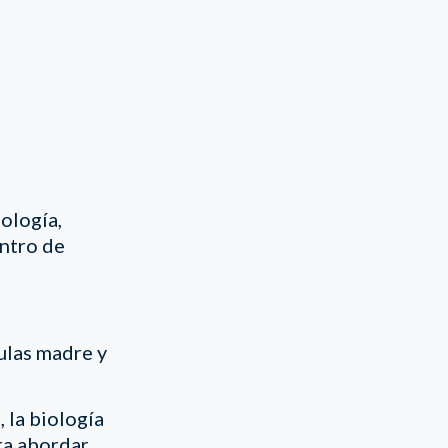
ología,
entro de
ulas madre y
, la biología
ra abordar