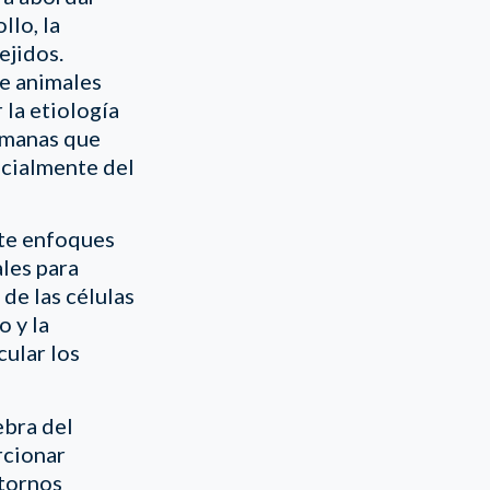
llo, la
ejidos.
e animales
la etiología
umanas que
pecialmente del
te enfoques
les para
e las células
 y la
cular los
ebra del
rcionar
stornos