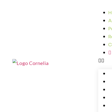
H
A
P
R
C