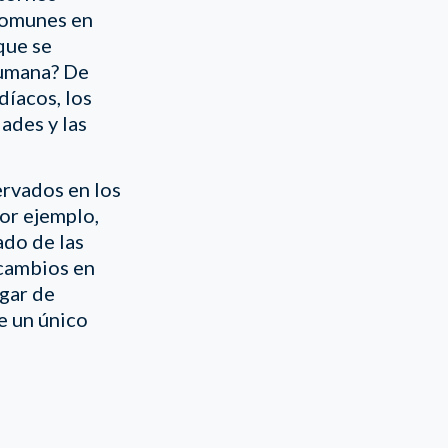
 comunes en
que se
humana? De
díacos, los
ades y las
ervados en los
or ejemplo,
ado de las
cambios en
ugar de
e un único