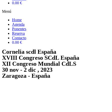
0.00 €
Menú
Home
Agenda
Ponentes
Reserva
Contacto
0.00 €
Cornelia scdl España
XVIII Congreso SCdL España
XII Congreso Mundial CdLS
30 nov - 2 dic , 2023
Zaragoza - España